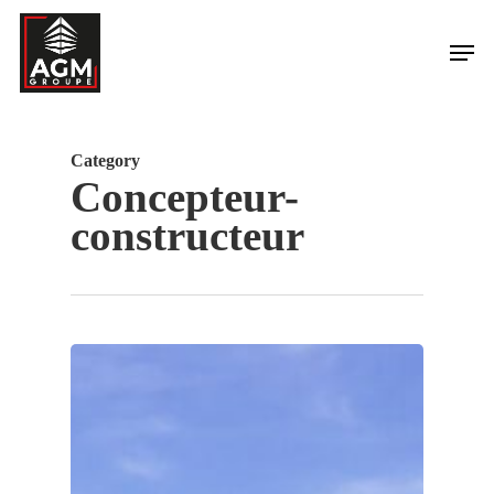
Skip
Men
to
main
content
Category
Concepteur-
constructeur